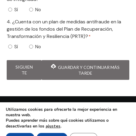
Sí
No
4. ¿Cuenta con un plan de medidas antifraude en la
gestión de los fondos del Plan de Recuperación,
Transformación y Resiliencia (PRTR)?
*
Sí
No
SIGUIEN
GUARDAR Y CONTINUAR MÁS
TE
TARDE
2024 © OISP. Observatorio de Integridad del Sector
Utilizamos cookies para ofrecerte la mejor experiencia en
Público
nuestra web.
Puedes aprender más sobre qué cookies utilizamos o
desactivarlas en los
ajustes
.
Política de
Aviso
Política de